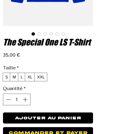
The Special One LS T-Shirt
Prix
35,00 €
Taille
*
S
M
L
XL
XXL
Quantité
*
Ajouter au panier
Commander et payer