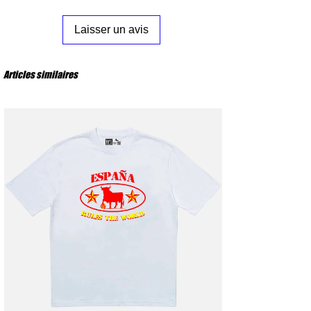
S
: Poitrine 53 cm – Longueur 72 cm
M
: Poitrine 56 cm – Longueur 74 cm
Laisser un avis
L
: Poitrine 59 cm – Longueur 76 cm
XL
: Poitrine 62 cm – Longueur 78 cm
XXL
: Poitrine 65 cm – Longueur 80 cm
Articles similaires