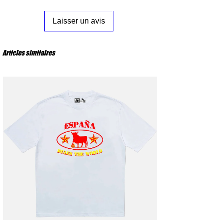
S
: Poitrine 53 cm – Longueur 72 cm
M
: Poitrine 56 cm – Longueur 74 cm
Laisser un avis
L
: Poitrine 59 cm – Longueur 76 cm
XL
: Poitrine 62 cm – Longueur 78 cm
XXL
: Poitrine 65 cm – Longueur 80 cm
Articles similaires