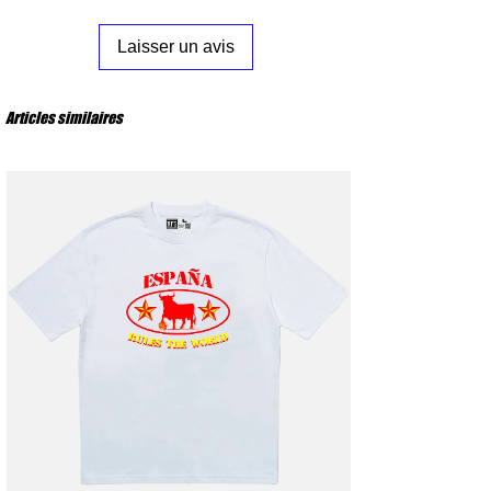
S
: Poitrine 53 cm – Longueur 72 cm
hommage avec un maillot rétro qui transmet la
M
: Poitrine 56 cm – Longueur 74 cm
pure nostalgie d'un football aujourd'hui disparu.
Laisser un avis
L
: Poitrine 59 cm – Longueur 76 cm
XL
: Poitrine 62 cm – Longueur 78 cm
XXL
: Poitrine 65 cm – Longueur 80 cm
Articles similaires