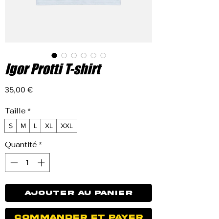
Igor Protti T-shirt
Prix
35,00 €
Taille
*
S
M
L
XL
XXL
Quantité
*
Ajouter au panier
Commander et payer