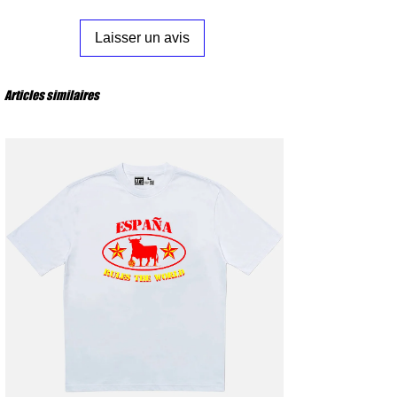
S
: Poitrine 53 cm – Longueur 72 cm
M
: Poitrine 56 cm – Longueur 74 cm
Laisser un avis
L
: Poitrine 59 cm – Longueur 76 cm
XL
: Poitrine 62 cm – Longueur 78 cm
XXL
: Poitrine 65 cm – Longueur 80 cm
Articles similaires