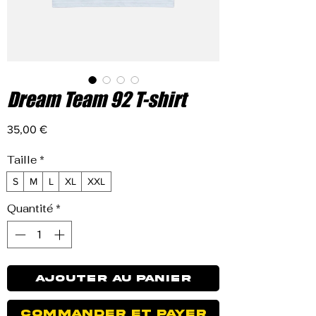
Dream Team 92 T-shirt
Prix
35,00 €
Taille
*
S
M
L
XL
XXL
Quantité
*
Ajouter au panier
Commander et payer