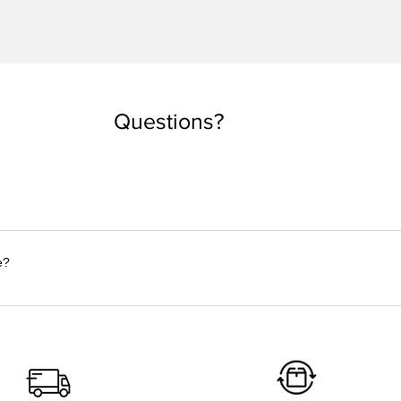
Aperçu rapide
Questions?
ille que tu as l'habitude de prendre. Mais si tu veux un look oversi
de des tailles!
e?
alisées à la commande dans nos ateliers. Le délai est d’environ 
roduisent uniquement ce dont vous avez besoin.Découvre notre p
passe de ta commande à sa réception.