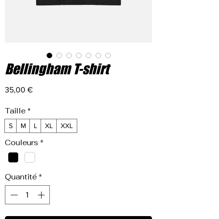
Bellingham T-shirt
Prix
35,00 €
Taille
*
S
M
L
XL
XXL
Couleurs
*
Quantité
*