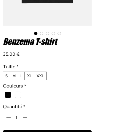
Benzema T-shirt
Prix
35,00 €
Taille
*
S
M
L
XL
XXL
Couleurs
*
Quantité
*