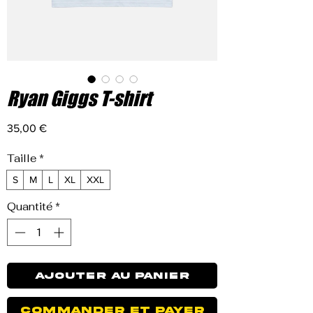
Ryan Giggs T-shirt
Prix
35,00 €
Taille
*
S
M
L
XL
XXL
Quantité
*
Ajouter au panier
Commander et payer