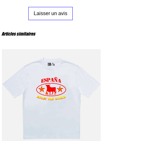
S
: Poitrine 53 cm – Longueur 72 cm
M
: Poitrine 56 cm – Longueur 74 cm
Laisser un avis
L
: Poitrine 59 cm – Longueur 76 cm
XL
: Poitrine 62 cm – Longueur 78 cm
XXL
: Poitrine 65 cm – Longueur 80 cm
Articles similaires