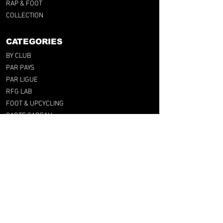
RAP & FOOT
COLLECTION
CATEGORIES
BY CLUB
PAR PAYS
PAR LIGUE
RFG LAB
FOOT & UPCYCLING
CARTE CADEAU
SUPPORT
FAQ
GUIDE DES TAILLES
LIVRAISONS & RETOURS
TERMES & CONDITIONS
MENTIONS LEGALES
retrofootballgang@gmail.com