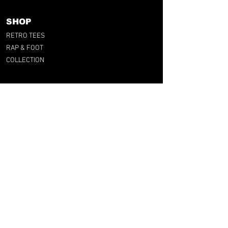
SHOP
RETRO TEES
RAP & FOOT
COLLECTION
CATEGORIES
BY CLUB
PAR PAYS
PAR LIGUE
RFG LAB
FOOT & UPCYCLING
CARTE CADEAU
SUPPORT
FAQ
GUIDE DES TAILLES